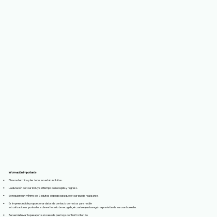
Información Importante
El mono térmico y las botas no están incluidos.
La duración del tour incluye el tiempo de recogida y regreso.
Se requiere un mínimo de 2 adultos de pago para que el tour pueda realizarse.
Es imprescindible proporcionar datos de contacto correctos para recibir
actualizaciones puntuales sobre el horario de recogida, el cual se ajusta según la previsión de auroras boreales.
Recuerda llevar tu pasaporte en caso de que haya control fronterizo.