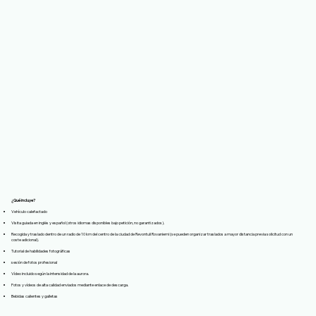
¿Qué incluye?
Vehículo calefactado
Visita guiada en inglés y español (otros idiomas disponibles bajo petición, no garantizados).
Recogida y traslado dentro de un radio de 10 km del centro de la ciudad de Revontuli Rovaniemi (se pueden organizar traslados a mayor distancia previa solicitud con un
coste adicional).
Tutorial de habilidades fotográficas
sesión de fotos profesional
Vídeo incluido según la intensidad de la aurora.
Fotos y vídeos de alta calidad enviados mediante enlace de descarga.
Bebidas calientes y galletas