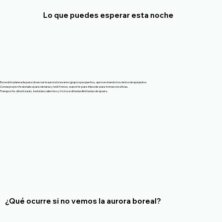
Lo que puedes esperar esta noche
Excursión planeada para observar la aurora boreal en grupos pequeños, aprovechando los cielos despejados.
Consejos profesionales para cámaras y teléfonos; soporte para trípode para tomas creativas.
Transporte climatizado, bebidas calientes y fotos editadas ilimitadas después.
¿Qué ocurre si no vemos la aurora boreal?