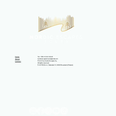
Home
Tel. +358 40 361 8865
nordicescapestours@gmail.com
About
©2024 by Nordic Escapes Oy,
Contact
All rights reserved.
FI-3479886-6 | Rakkatie 14, 96500 Rovaniemi (Finland)